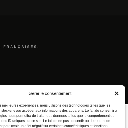
S FRANÇAISES.
Gérer le consentement
les meilleures expériences, nous utilisons des technologies telles que les
 stocker et/ou accéder aux informations des appareils. Le fait de consentir à
gies nous permettra de traiter des données telles que le comportement de
 les ID uniques sur ce site. Le fait de ne pas consentir ou de retirer son
 peut avoir un effet négatif sur certaines caractéristiques et fonctions.