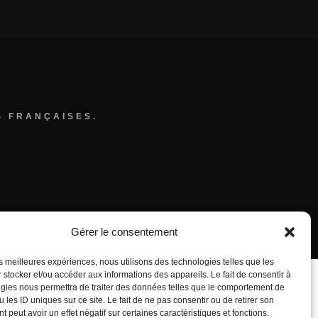
S FRANÇAISES.
Gérer le consentement
les meilleures expériences, nous utilisons des technologies telles que les
 stocker et/ou accéder aux informations des appareils. Le fait de consentir à
gies nous permettra de traiter des données telles que le comportement de
 les ID uniques sur ce site. Le fait de ne pas consentir ou de retirer son
 peut avoir un effet négatif sur certaines caractéristiques et fonctions.