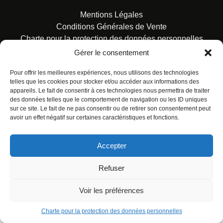
Mentions Légales
Conditions Générales de Vente
Charte pour la protection des données personnelles
Gérer le consentement
Pour offrir les meilleures expériences, nous utilisons des technologies
telles que les cookies pour stocker et/ou accéder aux informations des
appareils. Le fait de consentir à ces technologies nous permettra de traiter
des données telles que le comportement de navigation ou les ID uniques
© ALL RIGHTS RESERVED. URBAN COMICS POUR LES
sur ce site. Le fait de ne pas consentir ou de retirer son consentement peut
ÉDITIONS FRANÇAISES.
avoir un effet négatif sur certaines caractéristiques et fonctions.
Accepter
Refuser
Voir les préférences
Charte pour la protection des données personnelles