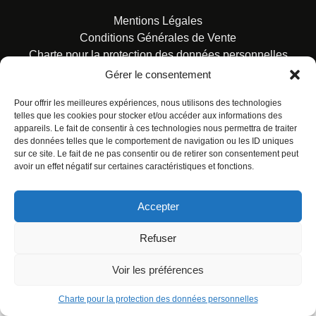
Mentions Légales
Conditions Générales de Vente
Charte pour la protection des données personnelles
Gérer le consentement
Pour offrir les meilleures expériences, nous utilisons des technologies
telles que les cookies pour stocker et/ou accéder aux informations des
appareils. Le fait de consentir à ces technologies nous permettra de traiter
des données telles que le comportement de navigation ou les ID uniques
© ALL RIGHTS RESERVED. URBAN COMICS POUR LES
sur ce site. Le fait de ne pas consentir ou de retirer son consentement peut
ÉDITIONS FRANÇAISES.
avoir un effet négatif sur certaines caractéristiques et fonctions.
Accepter
Refuser
Voir les préférences
Charte pour la protection des données personnelles