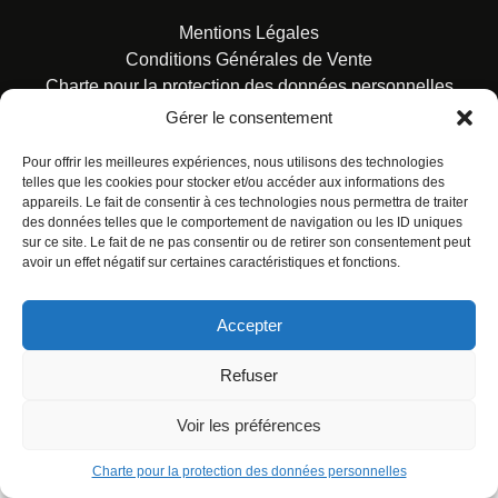
Mentions Légales
Conditions Générales de Vente
Charte pour la protection des données personnelles
Gérer le consentement
Pour offrir les meilleures expériences, nous utilisons des technologies
telles que les cookies pour stocker et/ou accéder aux informations des
appareils. Le fait de consentir à ces technologies nous permettra de traiter
des données telles que le comportement de navigation ou les ID uniques
© ALL RIGHTS RESERVED. URBAN COMICS POUR LES
sur ce site. Le fait de ne pas consentir ou de retirer son consentement peut
ÉDITIONS FRANÇAISES.
avoir un effet négatif sur certaines caractéristiques et fonctions.
Accepter
Refuser
Voir les préférences
Charte pour la protection des données personnelles