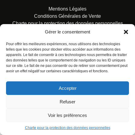
Mentions Légales
Conditions Générales de Vente
Charte pour la protection des données personnelles
Gérer le consentement
Pour offrir les meilleures expériences, nous utilisons des technologies
telles que les cookies pour stocker et/ou accéder aux informations des
appareils. Le fait de consentir à ces technologies nous permettra de traiter
des données telles que le comportement de navigation ou les ID uniques
© ALL RIGHTS RESERVED. URBAN COMICS POUR LES
sur ce site. Le fait de ne pas consentir ou de retirer son consentement peut
ÉDITIONS FRANÇAISES.
avoir un effet négatif sur certaines caractéristiques et fonctions.
Accepter
Refuser
Voir les préférences
Charte pour la protection des données personnelles