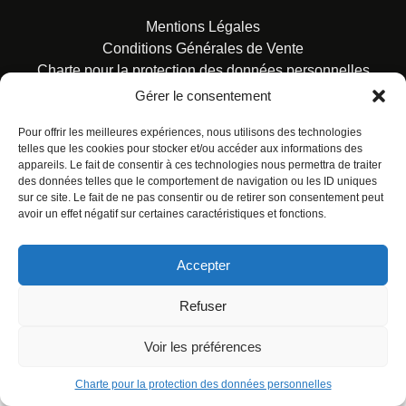
Mentions Légales
Conditions Générales de Vente
Charte pour la protection des données personnelles
Gérer le consentement
Pour offrir les meilleures expériences, nous utilisons des technologies
telles que les cookies pour stocker et/ou accéder aux informations des
appareils. Le fait de consentir à ces technologies nous permettra de traiter
des données telles que le comportement de navigation ou les ID uniques
© ALL RIGHTS RESERVED. URBAN COMICS POUR LES
sur ce site. Le fait de ne pas consentir ou de retirer son consentement peut
ÉDITIONS FRANÇAISES.
avoir un effet négatif sur certaines caractéristiques et fonctions.
Accepter
Refuser
Voir les préférences
Charte pour la protection des données personnelles