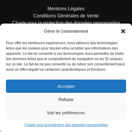
Mentions Légales
Conditions Générales de Vente
Charte pour la protection des données personnelles
Gérer le consentement
Pour offrir les meilleures expériences, nous utilisons des technologies
telles que les cookies pour stocker et/ou accéder aux informations des
appareils. Le fait de consentir à ces technologies nous permettra de traiter
des données telles que le comportement de navigation ou les ID uniques
© ALL RIGHTS RESERVED. URBAN COMICS POUR LES
sur ce site. Le fait de ne pas consentir ou de retirer son consentement peut
ÉDITIONS FRANÇAISES.
avoir un effet négatif sur certaines caractéristiques et fonctions.
Accepter
Refuser
Voir les préférences
Charte pour la protection des données personnelles