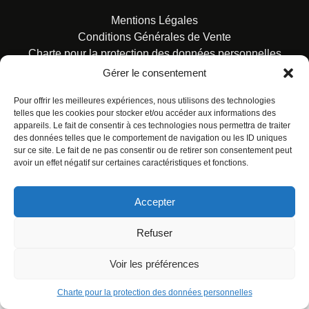
Mentions Légales
Conditions Générales de Vente
Charte pour la protection des données personnelles
Gérer le consentement
Pour offrir les meilleures expériences, nous utilisons des technologies
telles que les cookies pour stocker et/ou accéder aux informations des
appareils. Le fait de consentir à ces technologies nous permettra de traiter
des données telles que le comportement de navigation ou les ID uniques
© ALL RIGHTS RESERVED. URBAN COMICS POUR LES
sur ce site. Le fait de ne pas consentir ou de retirer son consentement peut
ÉDITIONS FRANÇAISES.
avoir un effet négatif sur certaines caractéristiques et fonctions.
Accepter
Refuser
Voir les préférences
Charte pour la protection des données personnelles