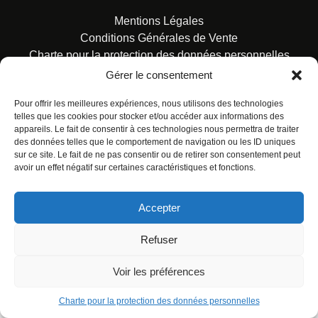
Mentions Légales
Conditions Générales de Vente
Charte pour la protection des données personnelles
Gérer le consentement
Pour offrir les meilleures expériences, nous utilisons des technologies
telles que les cookies pour stocker et/ou accéder aux informations des
appareils. Le fait de consentir à ces technologies nous permettra de traiter
des données telles que le comportement de navigation ou les ID uniques
© ALL RIGHTS RESERVED. URBAN COMICS POUR LES
sur ce site. Le fait de ne pas consentir ou de retirer son consentement peut
ÉDITIONS FRANÇAISES.
avoir un effet négatif sur certaines caractéristiques et fonctions.
Accepter
Refuser
Voir les préférences
Charte pour la protection des données personnelles