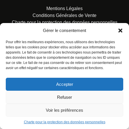
Mentions Légales
Conditions Générales de Vente
Charte pour la protection des données personnelles
Gérer le consentement
Pour offrir les meilleures expériences, nous utilisons des technologies
telles que les cookies pour stocker et/ou accéder aux informations des
appareils. Le fait de consentir à ces technologies nous permettra de traiter
des données telles que le comportement de navigation ou les ID uniques
© ALL RIGHTS RESERVED. URBAN COMICS POUR LES
sur ce site. Le fait de ne pas consentir ou de retirer son consentement peut
ÉDITIONS FRANÇAISES.
avoir un effet négatif sur certaines caractéristiques et fonctions.
Accepter
Refuser
Voir les préférences
Charte pour la protection des données personnelles