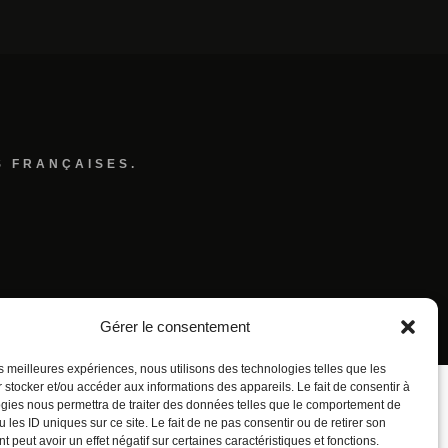
S FRANÇAISES.
Gérer le consentement
les meilleures expériences, nous utilisons des technologies telles que les
 stocker et/ou accéder aux informations des appareils. Le fait de consentir à
gies nous permettra de traiter des données telles que le comportement de
 les ID uniques sur ce site. Le fait de ne pas consentir ou de retirer son
 peut avoir un effet négatif sur certaines caractéristiques et fonctions.