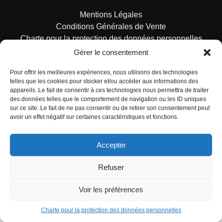
Mentions Légales
Conditions Générales de Vente
Charte pour la protection des données personnelles
Gérer le consentement
Pour offrir les meilleures expériences, nous utilisons des technologies
telles que les cookies pour stocker et/ou accéder aux informations des
appareils. Le fait de consentir à ces technologies nous permettra de traiter
des données telles que le comportement de navigation ou les ID uniques
© ALL RIGHTS RESERVED. URBAN COMICS POUR LES
sur ce site. Le fait de ne pas consentir ou de retirer son consentement peut
ÉDITIONS FRANÇAISES.
avoir un effet négatif sur certaines caractéristiques et fonctions.
Accepter
Refuser
Voir les préférences
Charte pour la protection des données personnelles