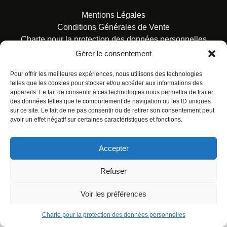
Mentions Légales
Conditions Générales de Vente
Charte pour la protection des données personnelles
Gérer le consentement
Pour offrir les meilleures expériences, nous utilisons des technologies
telles que les cookies pour stocker et/ou accéder aux informations des
appareils. Le fait de consentir à ces technologies nous permettra de traiter
des données telles que le comportement de navigation ou les ID uniques
© ALL RIGHTS RESERVED. URBAN COMICS POUR LES
sur ce site. Le fait de ne pas consentir ou de retirer son consentement peut
ÉDITIONS FRANÇAISES.
avoir un effet négatif sur certaines caractéristiques et fonctions.
Accepter
Refuser
Voir les préférences
Charte pour la protection des données personnelles