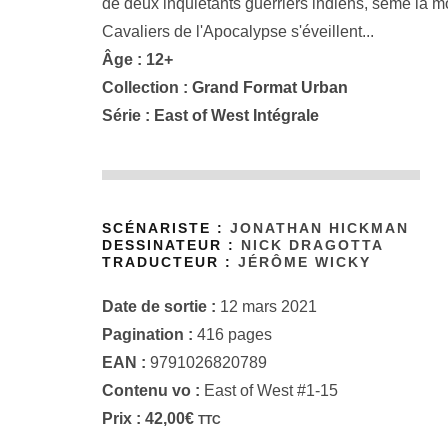
de deux inquiétants guerriers indiens, sème la 
Cavaliers de l'Apocalypse s'éveillent...
Âge : 12+
Collection :
Grand Format Urban
Série :
East of West Intégrale
SCÉNARISTE :
JONATHAN HICKMAN
DESSINATEUR :
NICK DRAGOTTA
TRADUCTEUR :
JÉRÔME WICKY
Date de sortie :
12 mars 2021
Pagination :
416 pages
EAN :
9791026820789
Contenu vo :
East of West #1-15
Prix :
42,00
€
TTC