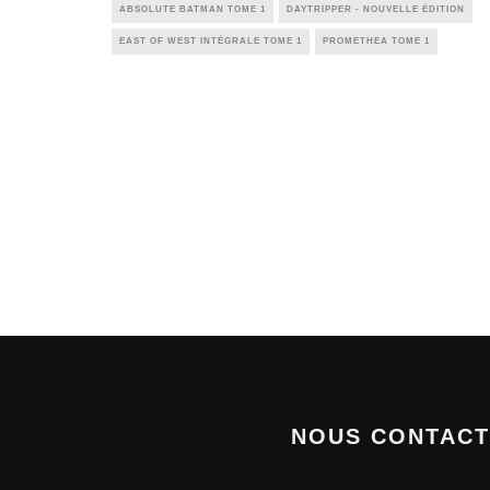
ABSOLUTE BATMAN TOME 1
DAYTRIPPER - NOUVELLE ÉDITION
EAST OF WEST INTÉGRALE TOME 1
PROMETHEA TOME 1
NOUS CONTAC