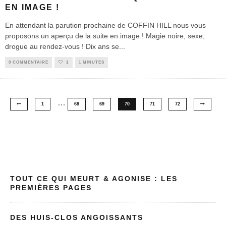
EN IMAGE !
En attendant la parution prochaine de COFFIN HILL nous vous
proposons un aperçu de la suite en image ! Magie noire, sexe,
drogue au rendez-vous ! Dix ans se
...
0 COMMENTAIRE
1
1 MINUTES
…
1
68
69
70
71
72
TOUT CE QUI MEURT & AGONISE : LES
PREMIÈRES PAGES
DES HUIS-CLOS ANGOISSANTS