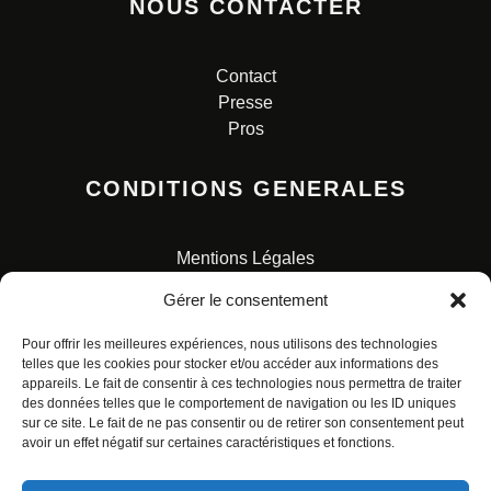
NOUS CONTACTER
Contact
Presse
Pros
CONDITIONS GENERALES
Mentions Légales
Conditions Générales de Vente
Gérer le consentement
Charte pour la protection des données personnelles
Pour offrir les meilleures expériences, nous utilisons des technologies
telles que les cookies pour stocker et/ou accéder aux informations des
appareils. Le fait de consentir à ces technologies nous permettra de traiter
des données telles que le comportement de navigation ou les ID uniques
sur ce site. Le fait de ne pas consentir ou de retirer son consentement peut
avoir un effet négatif sur certaines caractéristiques et fonctions.
© ALL RIGHTS RESERVED. URBAN COMICS POUR LES
ÉDITIONS FRANÇAISES.