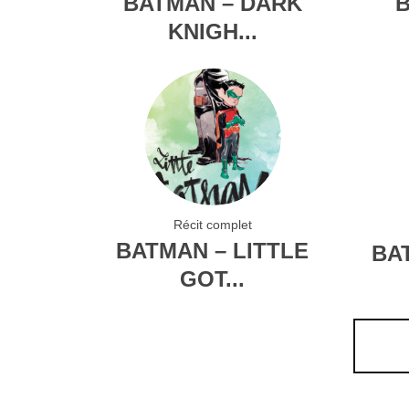
BATMAN – DARK
B
KNIGH...
Récit complet
BATMAN – LITTLE
BA
GOT...