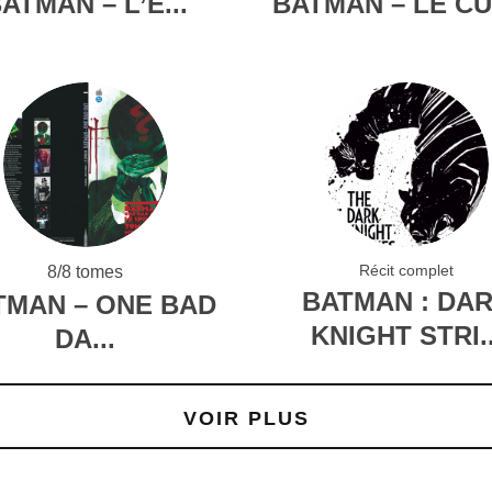
ATMAN – L’É...
BATMAN – LE C
Récit complet
8/8 tomes
BATMAN : DA
TMAN – ONE BAD
KNIGHT STRI..
DA...
VOIR PLUS