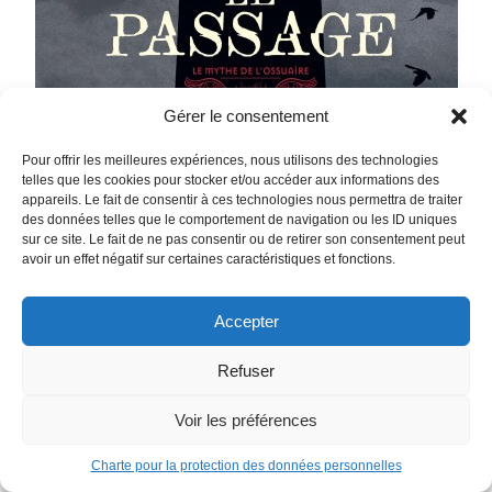
Gérer le consentement
Pour offrir les meilleures expériences, nous utilisons des technologies
telles que les cookies pour stocker et/ou accéder aux informations des
appareils. Le fait de consentir à ces technologies nous permettra de traiter
des données telles que le comportement de navigation ou les ID uniques
sur ce site. Le fait de ne pas consentir ou de retirer son consentement peut
avoir un effet négatif sur certaines caractéristiques et fonctions.
Accepter
Refuser
Le Mythe de l’Ossuaire – le Passage
Lorsqu’un géologue se rend dans un phare isolé en pleine
Voir les préférences
mer pour enquêter sur un phénomène étrange, il découvre
un puits d’apparence sans fond, apparu à même la falaise. À
Charte pour la protection des données personnelles
lui de découvrir ce qui s’y cache, et pourquoi cet abîme à