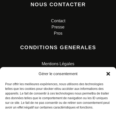
NOUS CONTACTER
Contact
Presse
Pros
CONDITIONS GENERALES
Mentions Légales
Conditions Générales de Vente
Gérer le consentement
Charte pour la protection des données personnelles
Pour offrir les meilleures expériences, nous utilisons des technologies
telles que les cookies pour stocker et/ou accéder aux informations des
appareils. Le fait de consentir à ces technologies nous permettra de traiter
des données telles que le comportement de navigation ou les ID uniques
sur ce site. Le fait de ne pas consentir ou de retirer son consentement peut
avoir un effet négatif sur certaines caractéristiques et fonctions.
© ALL RIGHTS RESERVED. URBAN COMICS POUR LES
ÉDITIONS FRANÇAISES.