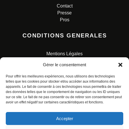
Contact
Presse
Pros
CONDITIONS GENERALES
Mentions Légales
Conditions Générales de Vente
Gérer le consentement
Charte pour la protection des données personnelles
Pour offrir les meilleures expériences, nous utilisons des technologies
telles que les cookies pour stocker et/ou accéder aux informations des
appareils. Le fait de consentir à ces technologies nous permettra de traiter
des données telles que le comportement de navigation ou les ID uniques
sur ce site. Le fait de ne pas consentir ou de retirer son consentement peut
avoir un effet négatif sur certaines caractéristiques et fonctions.
© ALL RIGHTS RESERVED. URBAN COMICS POUR LES
ÉDITIONS FRANÇAISES.
Accepter