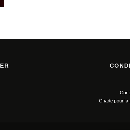
TER
COND
Cond
Charte pour la