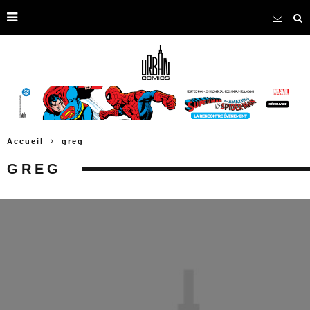
Accueil
greg
GREG