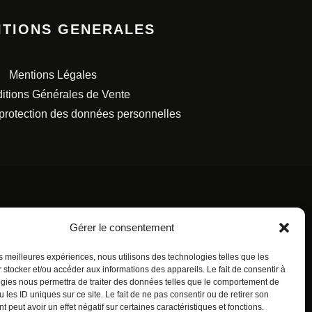
ITIONS GENERALES
Mentions Légales
itions Générales de Vente
 protection des données personnelles
Gérer le consentement
S FRANÇAISES.
les meilleures expériences, nous utilisons des technologies telles que les
 stocker et/ou accéder aux informations des appareils. Le fait de consentir à
gies nous permettra de traiter des données telles que le comportement de
 les ID uniques sur ce site. Le fait de ne pas consentir ou de retirer son
 peut avoir un effet négatif sur certaines caractéristiques et fonctions.