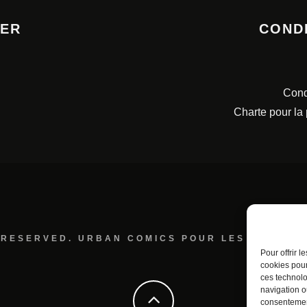
TER
COND
Cond
Charte pour la
 RESERVED. URBAN COMICS POUR LES ÉDITION
Pour offrir 
cookies pour
ces technolo
navigation ou
consentement