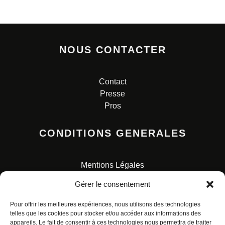
NOUS CONTACTER
Contact
Presse
Pros
CONDITIONS GENERALES
Mentions Légales
Conditions Générales de Vente
Gérer le consentement
Charte pour la protection des données personnelles
Pour offrir les meilleures expériences, nous utilisons des technologies
telles que les cookies pour stocker et/ou accéder aux informations des
appareils. Le fait de consentir à ces technologies nous permettra de traiter