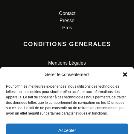
Contact
Presse
Pros
CONDITIONS GENERALES
Mentions Légales
Conditions Générales de Vente
Gérer le consentement
Charte pour la protection des données personnelles
Pour offrir les meilleures expériences, nous utilisons des technologies
telles que les cookies pour stocker et/ou accéder aux informations des
appareils. Le fait de consentir à ces technologies nous permettra de traiter
des données telles que le comportement de navigation ou les ID uniques
sur ce site. Le fait de ne pas consentir ou de retirer son consentement peut
avoir un effet négatif sur certaines caractéristiques et fonctions.
© ALL RIGHTS RESERVED. URBAN COMICS POUR LES
ÉDITIONS FRANÇAISES.
Accepter