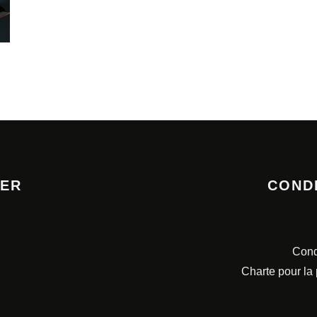
TER
COND
Cond
Charte pour la