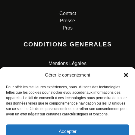
Contact
Presse
Pros
CONDITIONS GENERALES
Mentions Légales
Conditions Générales de Vente
Gérer le consentement
Charte pour la protection des données personnelles
Pour offrir les meilleures expériences, nous utilisons des technologies
telles que les cookies pour stocker et/ou accéder aux informations des
appareils. Le fait de consentir à ces technologies nous permettra de traiter
des données telles que le comportement de navigation ou les ID uniques
sur ce site. Le fait de ne pas consentir ou de retirer son consentement peut
avoir un effet négatif sur certaines caractéristiques et fonctions.
© ALL RIGHTS RESERVED. URBAN COMICS POUR LES
ÉDITIONS FRANÇAISES.
Accepter