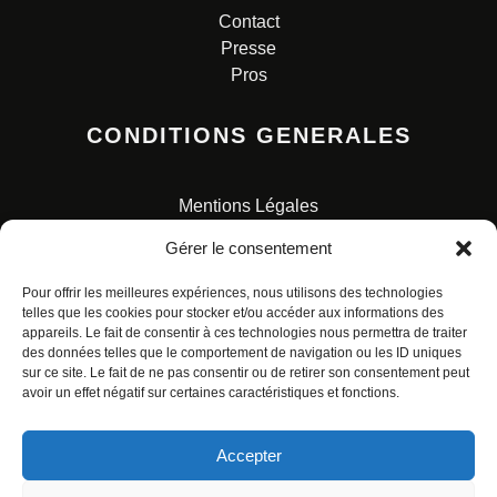
Contact
Presse
Pros
CONDITIONS GENERALES
Mentions Légales
Conditions Générales de Vente
Gérer le consentement
Charte pour la protection des données personnelles
Pour offrir les meilleures expériences, nous utilisons des technologies
telles que les cookies pour stocker et/ou accéder aux informations des
appareils. Le fait de consentir à ces technologies nous permettra de traiter
des données telles que le comportement de navigation ou les ID uniques
sur ce site. Le fait de ne pas consentir ou de retirer son consentement peut
avoir un effet négatif sur certaines caractéristiques et fonctions.
© ALL RIGHTS RESERVED. URBAN COMICS POUR LES
ÉDITIONS FRANÇAISES.
Accepter