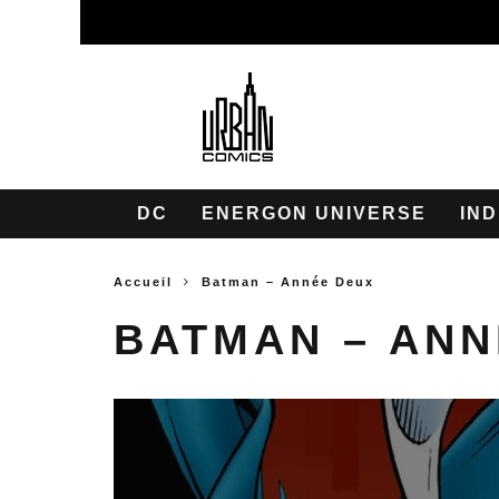
DC
ENERGON UNIVERSE
IND
Accueil
Batman – Année Deux
BATMAN – ANN