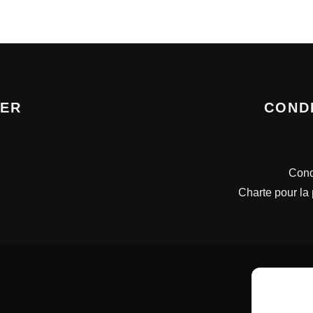
TER
COND
Cond
Charte pour la