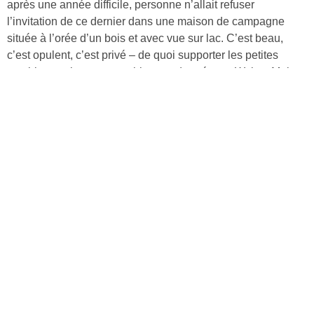
après une année difficile, personne n’allait refuser
l’invitation de ce dernier dans une maison de campagne
située à l’orée d’un bois et avec vue sur lac. C’est beau,
c’est opulent, c’est privé – de quoi supporter les petites
combines et les surnoms bizarres donnés par Walter. Mais
ces vacances de luxe revêtent très vite des airs de prison
dorée.
Découvrir