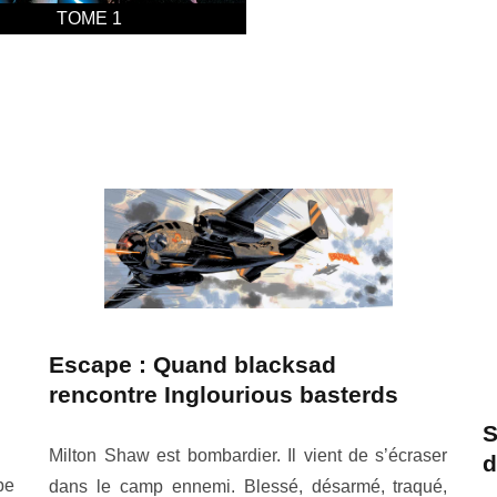
TOME 1
Escape : Quand blacksad
rencontre Inglourious basterds
S
Milton Shaw est bombardier. Il vient de s’écraser
d
pe
dans le camp ennemi. Blessé, désarmé, traqué,