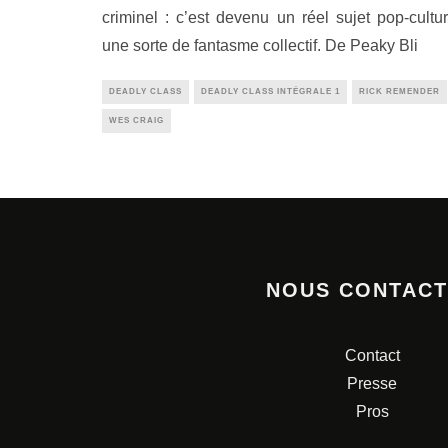
criminel : c’est devenu un réel sujet pop-cultur
une sorte de fantasme collectif. De Peaky Bli
DEADLY CLASS
DEADLY CLASS INTÉGRALE 1
RICK REMENDER
WES CRAIG
NOUS CONTAC
Contact
Presse
Pros