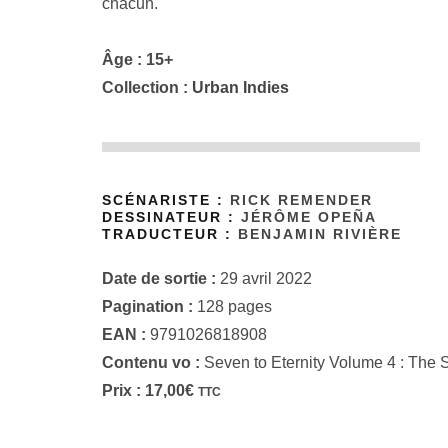
chacun.
Âge : 15+
Collection :
Urban Indies
SCÉNARISTE :
RICK REMENDER
DESSINATEUR :
JÉRÔME OPEÑA
TRADUCTEUR :
BENJAMIN RIVIÈRE
Date de sortie :
29 avril 2022
Pagination :
128 pages
EAN :
9791026818908
Contenu vo :
Seven to Eternity Volume 4 : The S
Prix :
17,00
€
TTC