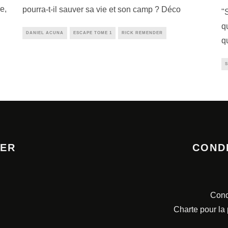
e,
pourra-t-il sauver sa vie et son camp ? Déco
"
q
DANIEL ACUNA
ESCAPE TOME 1
RICK REMENDER
q
S
TER
COND
Cond
Charte pour la