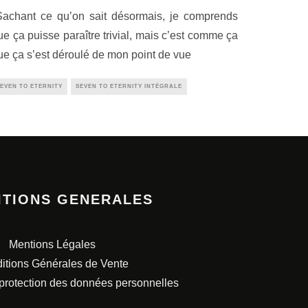
Sachant ce qu’on sait désormais, je comprends
ue ça puisse paraître trivial, mais c’est comme ça
ue ça s’est déroulé de mon point de vue
EVEN TO ETERNITY
SEVEN TO ETERNITY INTÉGRALE
ITIONS GENERALES
Mentions Légales
itions Générales de Vente
 protection des données personnelles