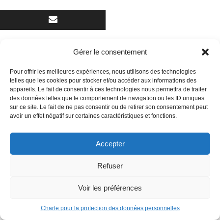
Gérer le consentement
Pour offrir les meilleures expériences, nous utilisons des technologies
DES HUIS-CLOS ANGOISSANTS
telles que les cookies pour stocker et/ou accéder aux informations des
appareils. Le fait de consentir à ces technologies nous permettra de traiter
des données telles que le comportement de navigation ou les ID uniques
LISTE DE LECTURE : DES ÉPOPÉES
sur ce site. Le fait de ne pas consentir ou de retirer son consentement peut
MYTHIQUES
avoir un effet négatif sur certaines caractéristiques et fonctions.
5 RAISONS DE DÉCOUVRIR LA SÉRIE
Accepter
TRANSFORMERS
Refuser
CONCOURS : SUPERMAN/SPIDER-MAN 1976 ET
Voir les préférences
2026
Charte pour la protection des données personnelles
HAL JORDAN, LE PLUS GRAND GREEN