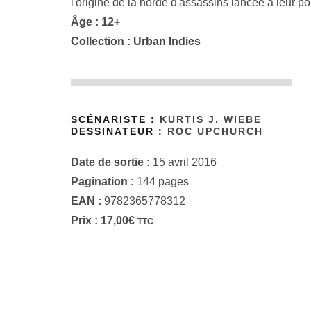
l'origine de la horde d'assassins lancée à leur po
Âge : 12+
Collection :
Urban Indies
SCÉNARISTE :
KURTIS J. WIEBE
DESSINATEUR :
ROC UPCHURCH
Date de sortie :
15 avril 2016
Pagination :
144 pages
EAN :
9782365778312
Prix :
17,00
€
TTC