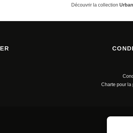
Découvrir la collection
Urban
TER
COND
Cond
Charte pour la