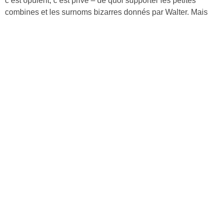
c’est opulent, c’est privé – de quoi supporter les petites
combines et les surnoms bizarres donnés par Walter. Mais
ces vacances de luxe revêtent très vite des airs de prison
dorée.
Découvrir