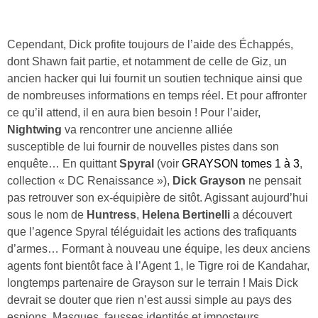
Cependant, Dick profite toujours de l’aide des Échappés,
dont Shawn fait partie, et notamment de celle de Giz, un
ancien hacker qui lui fournit un soutien technique ainsi que
de nombreuses informations en temps réel. Et pour affronter
ce qu’il attend, il en aura bien besoin ! Pour l’aider,
Nightwing
va rencontrer une ancienne alliée
susceptible de lui fournir de nouvelles pistes dans son
enquête… En quittant
Spyral
(voir
GRAYSON tomes 1 à 3
,
collection « DC Renaissance »),
Dick Grayson
ne pensait
pas retrouver son ex-équipière de sitôt. Agissant aujourd’hui
sous le nom de
Huntress
,
Helena Bertinelli
a découvert
que l’agence Spyral téléguidait les actions des trafiquants
d’armes… Formant à nouveau une équipe, les deux anciens
agents font bientôt face à l’Agent 1, le Tigre roi de Kandahar,
longtemps partenaire de Grayson sur le terrain ! Mais Dick
devrait se douter que rien n’est aussi simple au pays des
espions. Masques, fausses identités et imposteurs