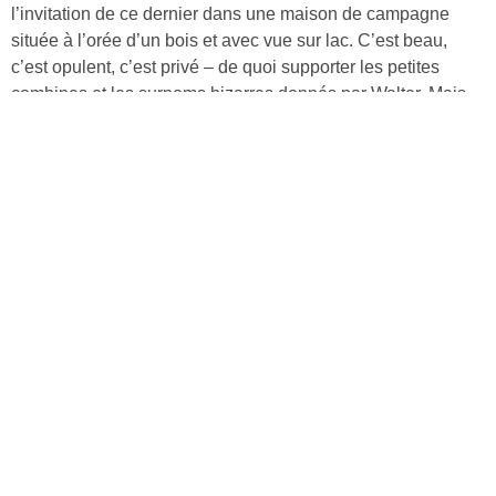
l’invitation de ce dernier dans une maison de campagne
située à l’orée d’un bois et avec vue sur lac. C’est beau,
c’est opulent, c’est privé – de quoi supporter les petites
combines et les surnoms bizarres donnés par Walter. Mais
ces vacances de luxe revêtent très vite des airs de prison
dorée.
Découvrir