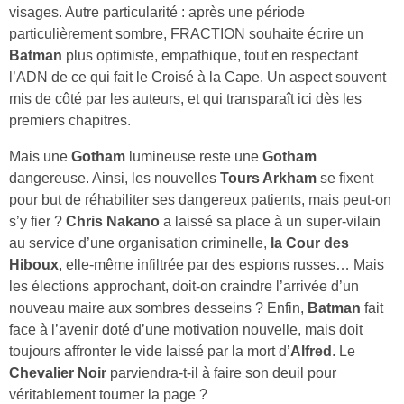
visages. Autre particularité : après une période
particulièrement sombre, FRACTION souhaite écrire un
Batman
plus optimiste, empathique, tout en respectant
l’ADN de ce qui fait le Croisé à la Cape. Un aspect souvent
mis de côté par les auteurs, et qui transparaît ici dès les
premiers chapitres.
Mais une
Gotham
lumineuse reste une
Gotham
dangereuse. Ainsi, les nouvelles
Tours Arkham
se fixent
pour but de réhabiliter ses dangereux patients, mais peut‑on
s’y fier ?
Chris Nakano
a laissé sa place à un super‑vilain
au service d’une organisation criminelle,
la Cour des
Hiboux
, elle‑même infiltrée par des espions russes… Mais
les élections approchant, doit‑on craindre l’arrivée d’un
nouveau maire aux sombres desseins ? Enfin,
Batman
fait
face à l’avenir doté d’une motivation nouvelle, mais doit
toujours affronter le vide laissé par la mort d’
Alfred
. Le
Chevalier Noir
parviendra‑t‑il à faire son deuil pour
véritablement tourner la page ?