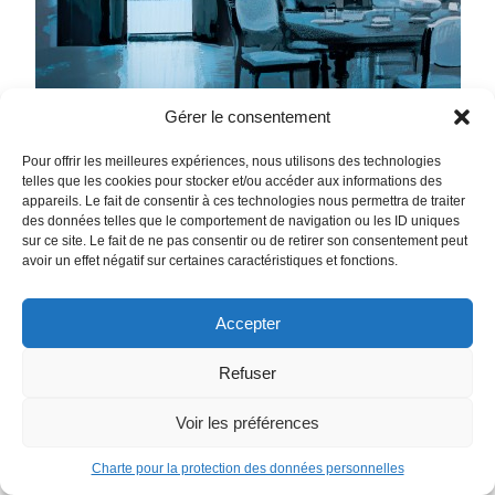
Gérer le consentement
Pour offrir les meilleures expériences, nous utilisons des technologies
telles que les cookies pour stocker et/ou accéder aux informations des
appareils. Le fait de consentir à ces technologies nous permettra de traiter
des données telles que le comportement de navigation ou les ID uniques
sur ce site. Le fait de ne pas consentir ou de retirer son consentement peut
avoir un effet négatif sur certaines caractéristiques et fonctions.
Accepter
Refuser
The Nice House by the Sea Tome 1
Aucun des douze convives de cette belle demeure en bord
Voir les préférences
de Méditerranée ne connaissait Max. Elle connaissait
pourtant chacun d’entre eux. Experts dans leur domaine,
Charte pour la protection des données personnelles
géants de l’industrie et du savoir moderne, chacun d’entre