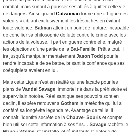
combat, mais surtout à pousser ses alliés à quitter cette vie
de dangers. Ainsi, quand
Catwoman
forme une « Ligue des
voleurs » ciblant exclusivement les très riches en évitant
toute violence,
Batman
atteint un point de rupture. Incapable
de concilier sa philosophie de lutte contre le crime avec les
actions de la voleuse, il part en guerre contre elle, malgré
les objections d’une partie de la
Bat‑Famille
. Prêt à tout, il
ira jusqu’à manipuler mentalement
Jason Todd
pour le
rendre incapable de se battre, brisant la confiance que ses
coéquipiers avaient en lui.
Mais cette Ligue n’est en réalité qu’une façade pour les
plans de
Vandal Savage
, immortel né dans la préhistoire et
super‑vilain notoire. Réalisant que ses pouvoirs sont en
déclin, il espère retrouver à
Gotham
la météorite qui lui a
conféré sa longévité légendaire. Avantage de taille, il
connaît l’identité secrète de la
Chauve‑ Souris
et compte
bien utiliser cette information à ses fins…
Savage
rachète le
Manoir Wayne
, s’y installe, et réunit toute la galerie de