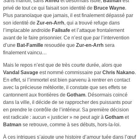
Sans manoir, sans
Alfred
et désormais isolé,
Batman
est
privé de tout ce qui faisait son identité de
Bruce Wayne
.
Plus paranoïaque que jamais, il est finalement dépassé par
son identité de
Zur‑en‑Arrh
, qui a trouvé refuge dans
l’implacable androïde
Failsafe
et l’attaque frontalement
avant de le faire prisonnier. Ce n’est que par l’intervention
d’une
Bat‑Famille
resoudée que
Zur‑en‑Arrh
sera
finalement vaincu…
Mais le repos n’est que de très courte durée, alors que
Vandal Savage
est nommé commissaire par
Chris Nakano
.
En effet, si l’immortel est bien parvenu à rentrer en contact
avec la précieuse météorite, il constate que ses effets se
cantonnent aux frontières de
Gotham
. Désormais coincé
dans la ville, il décide de se rapprocher des puissants pour
en prendre le contrôle de l’intérieur. Sa première décision
est radicale : aucun « justicier » ne peut agir à
Gotham
et
Batman
se retrouve, comme à ses débuts, hors‑la‑loi.
À ces intrigues s’ajoute une histoire d’amour tuée dans l’œuf