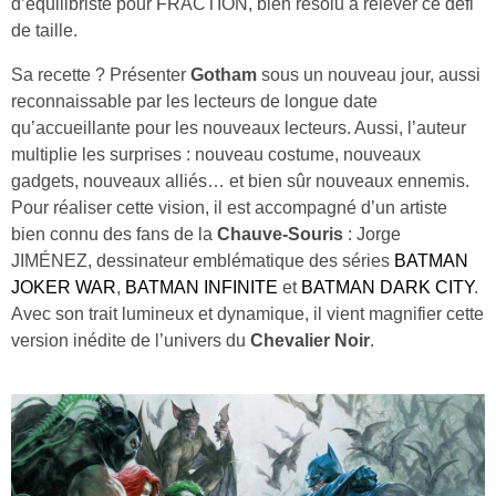
d’équilibriste pour FRACTION, bien résolu à relever ce défi
de taille.
Sa recette ? Présenter
Gotham
sous un nouveau jour, aussi
reconnaissable par les lecteurs de longue date
qu’accueillante pour les nouveaux lecteurs. Aussi, l’auteur
multiplie les surprises : nouveau costume, nouveaux
gadgets, nouveaux alliés… et bien sûr nouveaux ennemis.
Pour réaliser cette vision, il est accompagné d’un artiste
bien connu des fans de la
Chauve‑Souris
: Jorge
JIMÉNEZ, dessinateur emblématique des séries
BATMAN
JOKER WAR
,
BATMAN INFINITE
et
BATMAN DARK CITY
.
Avec son trait lumineux et dynamique, il vient magnifier cette
version inédite de l’univers du
Chevalier Noir
.