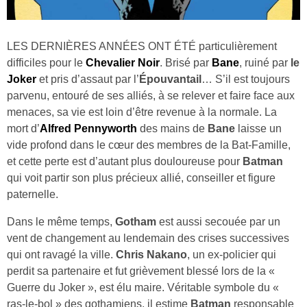
LES DERNIÈRES ANNÉES ONT ÉTÉ particulièrement
difficiles pour le
Chevalier Noir
. Brisé par
Bane
, ruiné par
le
Joker
et pris d’assaut par l’
Épouvantail
… S’il est toujours
parvenu, entouré de ses alliés, à se relever et faire face aux
menaces, sa vie est loin d’être revenue à la normale. La
mort d’
Alfred Pennyworth
des mains de
Bane
laisse un
vide profond dans le cœur des membres de la Bat‑Famille,
et cette perte est d’autant plus douloureuse pour
Batman
qui voit partir son plus précieux allié, conseiller et figure
paternelle.
Dans le même temps,
Gotham
est aussi secouée par un
vent de changement au lendemain des crises successives
qui ont ravagé la ville.
Chris Nakano
, un ex‑policier qui
perdit sa partenaire et fut grièvement blessé lors de la «
Guerre du Joker », est élu maire. Véritable symbole du «
ras‑le‑bol » des gothamiens, il estime
Batman
responsable