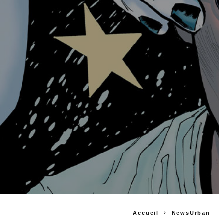
Accueil
NewsUrban