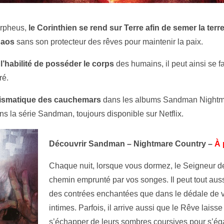
orpheus,
le Corinthien se rend sur Terre afin de semer la terr
haos
sans son protecteur des rêves pour maintenir la paix.
’habilité de posséder le corps
des humains, il peut ainsi se fa
ré.
rismatique des cauchemars
dans les albums Sandman Nightma
 la série Sandman, toujours disponible sur Netflix.
Découvrir Sandman – Nightmare Country –
À 
Chaque nuit, lorsque vous dormez, le Seigneur de
chemin emprunté par vos songes. Il peut tout aus
des contrées enchantées que dans le dédale de v
intimes. Parfois, il arrive aussi que le Rêve laiss
s’échapper de leurs sombres coursives pour s’ég