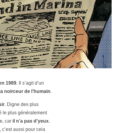
 en 1989
. Il s’agit d’un
 la noirceur de l’humain
.
sir
. Digne des plus
té le plus généralement
e, car
il n’a pas d’yeux
.
, c’est aussi pour cela