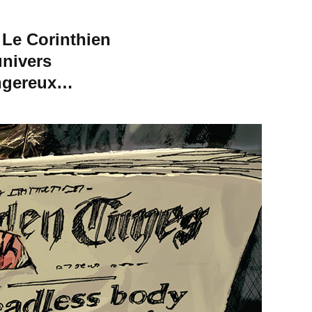
 Le Corinthien
univers
angereux…