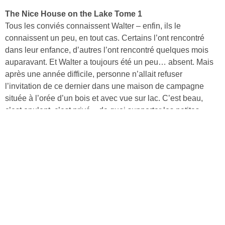
The Nice House on the Lake Tome 1
Tous les conviés connaissent Walter – enfin, ils le
connaissent un peu, en tout cas. Certains l’ont rencontré
dans leur enfance, d’autres l’ont rencontré quelques mois
auparavant. Et Walter a toujours été un peu… absent. Mais
après une année difficile, personne n’allait refuser
l’invitation de ce dernier dans une maison de campagne
située à l’orée d’un bois et avec vue sur lac. C’est beau,
c’est opulent, c’est privé – de quoi supporter les petites
combines et les surnoms bizarres donnés par Walter. Mais
ces vacances de luxe revêtent très vite des airs de prison
dorée.
Découvrir