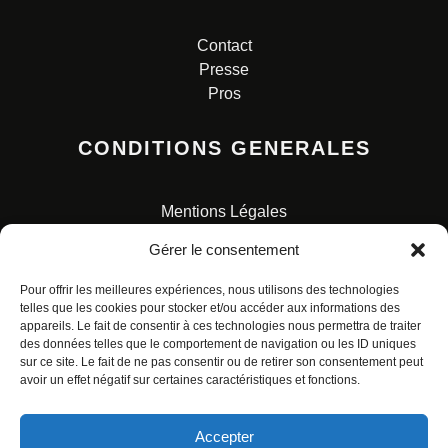
Contact
Presse
Pros
CONDITIONS GENERALES
Mentions Légales
Conditions Générales de Vente
Gérer le consentement
Charte pour la protection des données personnelles
Pour offrir les meilleures expériences, nous utilisons des technologies
telles que les cookies pour stocker et/ou accéder aux informations des
appareils. Le fait de consentir à ces technologies nous permettra de traiter
des données telles que le comportement de navigation ou les ID uniques
sur ce site. Le fait de ne pas consentir ou de retirer son consentement peut
avoir un effet négatif sur certaines caractéristiques et fonctions.
© ALL RIGHTS RESERVED. URBAN COMICS POUR LES
ÉDITIONS FRANÇAISES.
Accepter