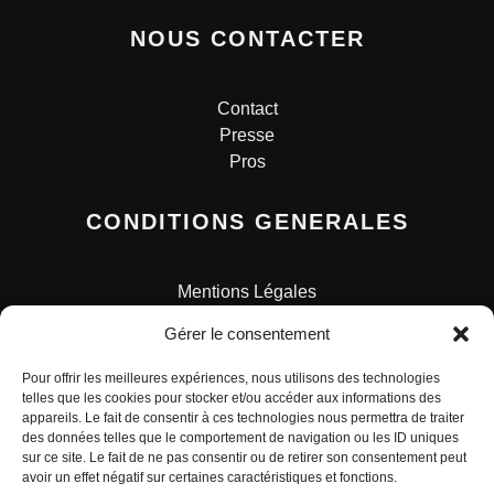
NOUS CONTACTER
Contact
Presse
Pros
CONDITIONS GENERALES
Mentions Légales
Conditions Générales de Vente
Gérer le consentement
Charte pour la protection des données personnelles
Pour offrir les meilleures expériences, nous utilisons des technologies
telles que les cookies pour stocker et/ou accéder aux informations des
appareils. Le fait de consentir à ces technologies nous permettra de traiter
des données telles que le comportement de navigation ou les ID uniques
sur ce site. Le fait de ne pas consentir ou de retirer son consentement peut
avoir un effet négatif sur certaines caractéristiques et fonctions.
© ALL RIGHTS RESERVED. URBAN COMICS POUR LES