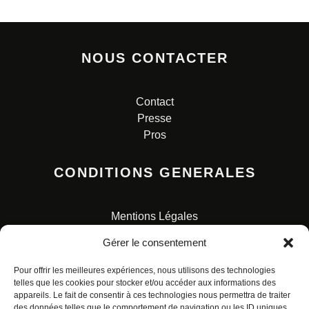
NOUS CONTACTER
Contact
Presse
Pros
CONDITIONS GENERALES
Mentions Légales
Conditions Générales de Vente
Gérer le consentement
Charte pour la protection des données personnelles
Pour offrir les meilleures expériences, nous utilisons des technologies
telles que les cookies pour stocker et/ou accéder aux informations des
appareils. Le fait de consentir à ces technologies nous permettra de traiter
des données telles que le comportement de navigation ou les ID uniques