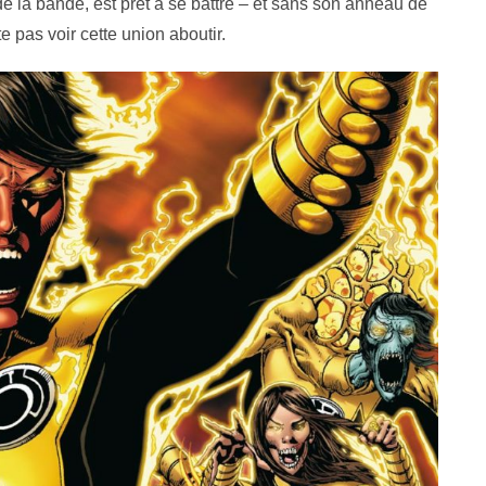
 de la bande, est prêt à se battre – et sans son anneau de
te pas voir cette union aboutir.