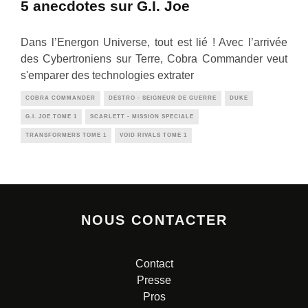
5 anecdotes sur G.I. Joe
Dans l’Energon Universe, tout est lié ! Avec l’arrivée
des Cybertroniens sur Terre, Cobra Commander veut
s'emparer des technologies extrater
COBRA COMMANDER
DESTRO - SEIGNEUR DE GUERRE
DUKE
G.I. JOE TOME 1
SCARLETT - MISSION SPECIALE
TRANSFORMERS TOME 1
VOID RIVALS TOME 1
NOUS CONTACTER
Contact
Presse
Pros