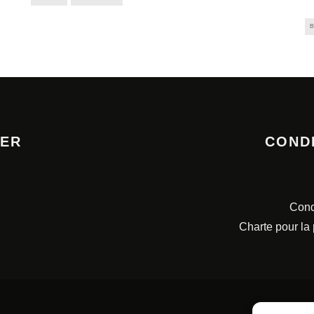
B
TER
COND
Cond
Charte pour la