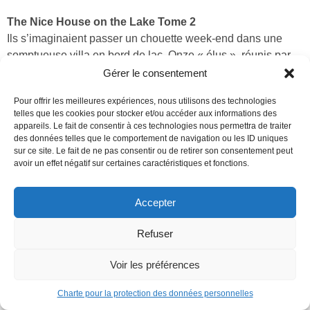
The Nice House on the Lake Tome 2
Ils s’imaginaient passer un chouette week-end dans une
somptueuse villa en bord de lac. Onze « élus », réunis par
leur ami commun, Walter, à priori doux et sympathiques.
Gérer le consentement
Mais au terme de la première soirée, le scénario idyllique
Pour offrir les meilleures expériences, nous utilisons des technologies
tourne au cauchemar éveillé lorsqu’ils assistent,
telles que les cookies pour stocker et/ou accéder aux informations des
impuissants, à la fin du monde… Depuis, chacun cherche à
appareils. Le fait de consentir à ces technologies nous permettra de traiter
sa manière à déjouer les plans de leur ami-ravisseur, mais
des données telles que le comportement de navigation ou les ID uniques
sur ce site. Le fait de ne pas consentir ou de retirer son consentement peut
difficile de trouver un sens à l’impensable. Alliances,
avoir un effet négatif sur certaines caractéristiques et fonctions.
trahisons, pressions, crises existentielles… Pourront-ils
seulement se libérer de leurs propres schémas, de leur
Accepter
prison intérieure ?
Découvrir
Refuser
Voir les préférences
Charte pour la protection des données personnelles