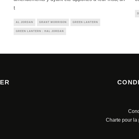
t
AL JORDAN
GRANT MORRISON
GREEN LANTERN
GREEN LANTERN : HAL JORDAN
TER
COND
Cond
Charte pour la