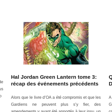
Hal Jordan Green Lantern tome 3:
Q
de
récap des événements précédents
D
us
o
Alors que le livre d’OA a été compromis et que les
A
Gardiens ne peuvent plus s’y fier, des
G
amendements y ayant été apportés à leur insu, un
c