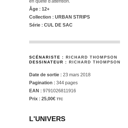
en quête d'attention.
Âge : 12+
Collection :
URBAN STRIPS
Série :
CUL DE SAC
SCÉNARISTE :
RICHARD THOMPSON
DESSINATEUR :
RICHARD THOMPSON
Date de sortie :
23 mars 2018
Pagination :
344 pages
EAN :
9791026811916
Prix :
25,00
€
TTC
L'UNIVERS