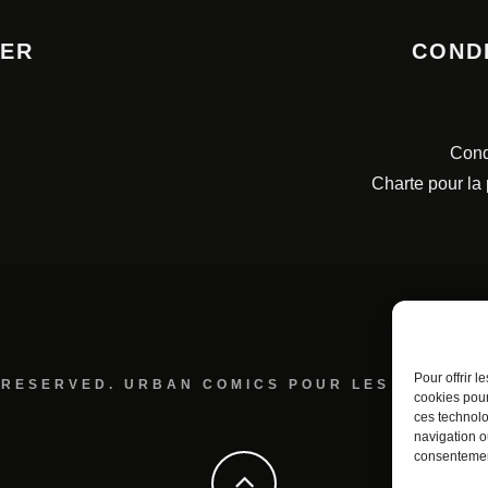
TER
COND
Cond
Charte pour la
Pour offrir 
 RESERVED. URBAN COMICS POUR LES ÉDITION
cookies pour
ces technolo
navigation ou
consentement