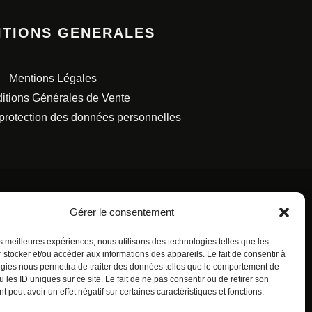
ITIONS GENERALES
Mentions Légales
itions Générales de Vente
 protection des données personnelles
Gérer le consentement
les meilleures expériences, nous utilisons des technologies telles que les
S FRANÇAISES.
 stocker et/ou accéder aux informations des appareils. Le fait de consentir à
gies nous permettra de traiter des données telles que le comportement de
 les ID uniques sur ce site. Le fait de ne pas consentir ou de retirer son
 peut avoir un effet négatif sur certaines caractéristiques et fonctions.