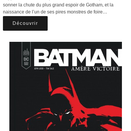
sonner la chute du plus grand espoir de Gotham, et la
naissance de l’un de ses pires monstres de foire…
Découvrir