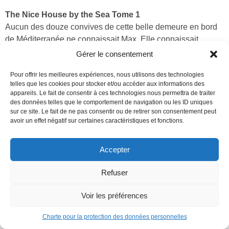
The Nice House by the Sea Tome 1
Aucun des douze convives de cette belle demeure en bord
de Méditerranée ne connaissait Max. Elle connaissait
pourtant chacun d’entre eux. Experts dans leur domaine,
Gérer le consentement
géants de l’industrie et du savoir moderne, chacun d’entre
Pour offrir les meilleures expériences, nous utilisons des technologies
eux est l’excellence personnifiée. Pour échapper à la fin du
telles que les cookies pour stocker et/ou accéder aux informations des
monde et incarner l’avenir de l’Humanité, tous ont accepté
appareils. Le fait de consentir à ces technologies nous permettra de traiter
en leur âme et conscience de se réunir dans ce petit paradis
des données telles que le comportement de navigation ou les ID uniques
sur ce site. Le fait de ne pas consentir ou de retirer son consentement peut
créé rien que pour eux, abandonnant vie et proches à leur
avoir un effet négatif sur certaines caractéristiques et fonctions.
triste sort. Survivre à la mort programmée de l’humanité ?
Vivre éternellement ? Que pourrait-il y avoir de mal à ça ?
Accepter
Découvrir
Refuser
Une île isolée, une tempête qui fait rage,
Voir les préférences
une hache maudite et aucun moyen de
Charte pour la protection des données personnelles
s’échapper.