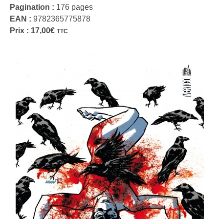
Pagination :
176 pages
EAN :
9782365775878
Prix :
17,00
€
TTC